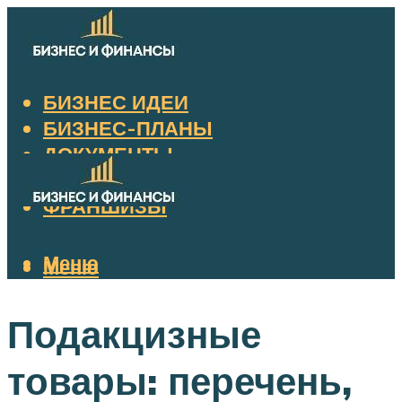
БИЗНЕС ИДЕИ
БИЗНЕС-ПЛАНЫ
ДОКУМЕНТЫ
НАЛОГИ
ФРАНШИЗЫ
Меню
Меню
Подакцизные
товары: перечень,